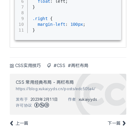
6
float
: left;
7
}
8
9
.right
 {
10
margin-left
: 
100px
;
11
}
CSS实用技巧
#CSS
#两栏布局
CSS 常用经典布局 - 两栏布局
https://blog.xukaiyyds.cn/posts/edc505a4/
发布于
2023年2月11日
作者
xukaiyyds
许可协议
上一篇
下一篇