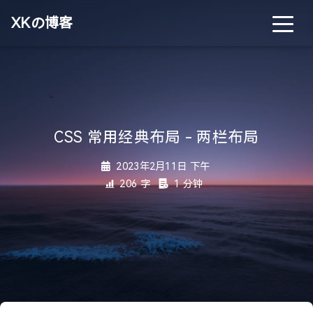
XKの博客
CSS 常用经典布局 - 两栏布局
2023年2月11日 下午
206 字
1 分钟