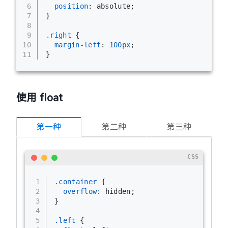
6
position
: absolute;
7
}
8
9
.right
 {
10
margin-left
: 
100px
;
11
}
使用 float
第一种
第二种
第三种
CSS
1
.container
 {
2
overflow
: hidden;
3
}
4
5
.left
 {