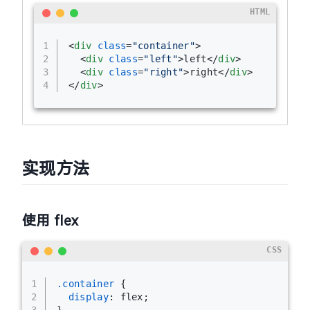
HTML
1
<
div
class
=
"container"
>
2
<
div
class
=
"left"
>
left
</
div
>
3
<
div
class
=
"right"
>
right
</
div
>
4
</
div
>
实现方法
使用 flex
CSS
1
.container
 {
2
display
: flex;