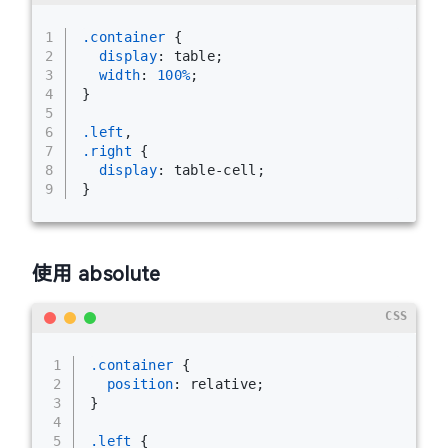
1
.container
 {
2
display
: table;
3
width
: 
100%
;
4
}
5
6
.left
,
7
.right
 {
8
display
: table-cell;
9
}
使用 absolute
CSS
1
.container
 {
2
position
: relative;
3
}
4
5
.left
 {