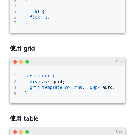
3
}
4
5
.right
 {
6
flex
: 
1
;
7
}
使用 grid
CSS
1
.container
 {
2
display
: grid;
3
grid-template-columns
: 
100px
 auto;
4
}
使用 table
CSS