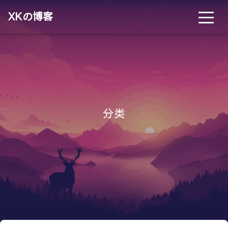
XKの博客
分类